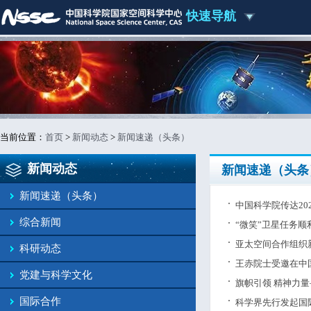
快速导航
当前位置：
首页
>
新闻动态
>
新闻速递（头条）
新闻动态
新闻速递（头条
新闻速递（头条）
中国科学院传达20
综合新闻
“微笑”卫星任务
亚太空间合作组织
科研动态
王赤院士受邀在中
党建与科学文化
旗帜引领 精神力
国际合作
科学界先行发起国